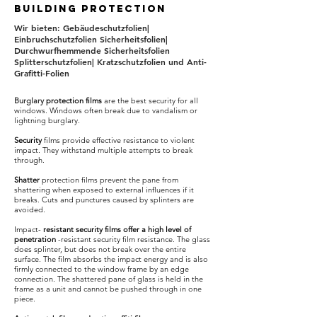
building protection
Wir bieten: Gebäudeschutzfolien|
Einbruchschutzfolien Sicherheitsfolien|
Durchwurfhemmende Sicherheitsfolien
Splitterschutzfolien| Kratzschutzfolien und Anti-
Grafitti-Folien
Burglary
protection films
are the best security for all
windows. Windows often break due to vandalism or
lightning burglary.
Security
films provide effective resistance to violent
impact. They withstand multiple attempts to break
through.
Shatter
protection films prevent the pane from
shattering when exposed to external influences if it
breaks. Cuts and punctures caused by splinters are
avoided.
Impact-
resistant security films offer a high level of
penetration
-resistant security film resistance. The glass
does splinter, but does not break over the entire
surface. The film absorbs the impact energy and is also
firmly connected to the window frame by an edge
connection. The shattered pane of glass is held in the
frame as a unit and cannot be pushed through in one
piece.