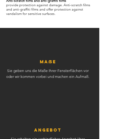
Anti-scratch films and anti-graffiti films
provide protection against damage. Anti-scratch films
and anti-graffiti films and offer protection against
vandalism for sensitive surfaces.
Maße
Sie geben uns die Maße Ihrer Fensterflächen vor
oder wir kommen vorbei und machen ein Aufmaß.
ANGEBOT
Sie erhalten ein verbindliches Angebot über