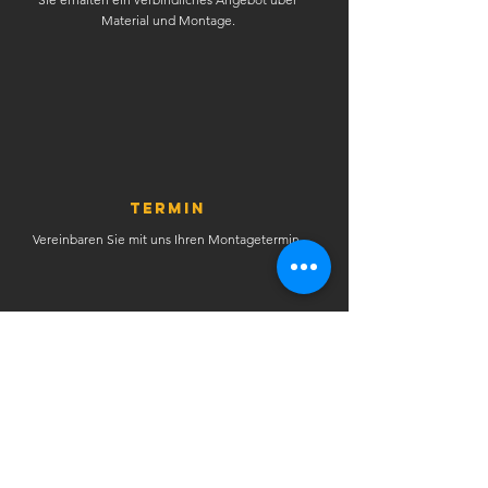
Material und Montage.
TERMIN
Vereinbaren Sie mit uns Ihren Montagetermin.
MONTAGE
Wir montieren fachgerecht Ihre Sonnenschutz- oder
Sicherheitsfolie.